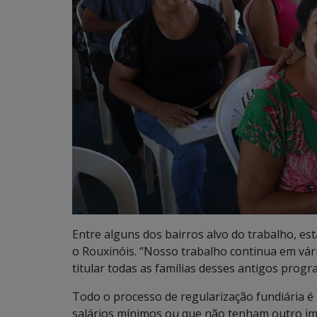
Entre alguns dos bairros alvo do trabalho, e
o Rouxinóis. “Nosso trabalho continua em vári
titular todas as famílias desses antigos progr
Todo o processo de regularização fundiária é 
salários mínimos ou que não tenham outro im