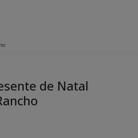
cho
esente de Natal
 Rancho