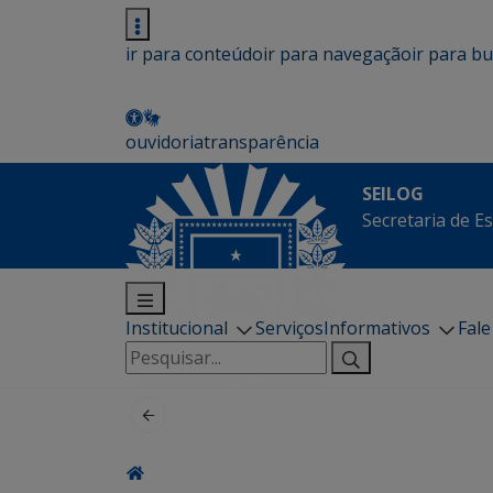
ir para conteúdo
ir para navegação
ir para b
ouvidoria
transparência
SEILOG
Secretaria de E
Institucional
Serviços
Informativos
Fal
Pesquisar
por: