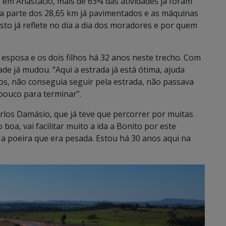
, em Anastácio, mais de 63% das atividades já foram
a parte dos 28,65 km já pavimentados e as máquinas
sto já reflete no dia a dia dos moradores e por quem
esposa e os dois filhos há 32 anos neste trecho. Com
ade já mudou. “Aqui a estrada já está ótima, ajuda
s, não conseguia seguir pela estrada, não passava
 pouco para terminar”.
los Damásio, que já teve que percorrer por muitas
boa, vai facilitar muito a ida a Bonito por este
 a poeira que era pesada. Estou há 30 anos aqui na