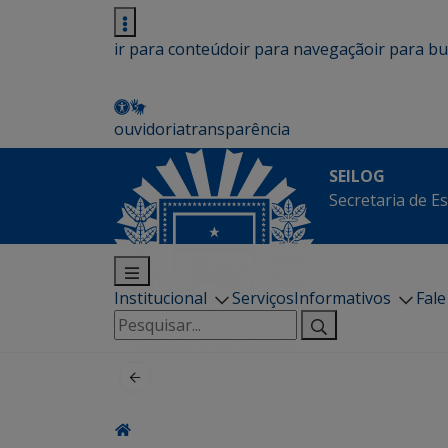
ir para conteúdo
ir para navegação
ir para b
ouvidoria
transparência
SEILOG
Secretaria de E
Institucional
Serviços
Informativos
Fal
Pesquisar
por: