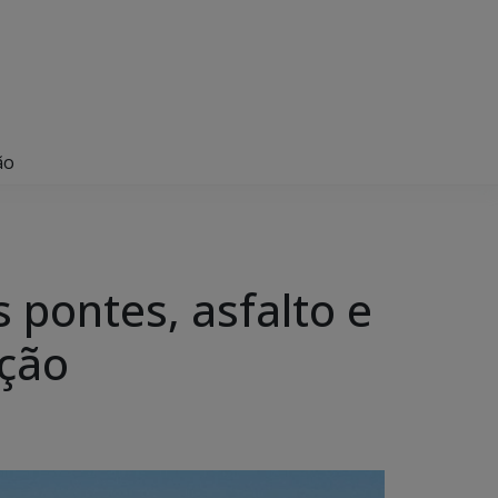
ão
 pontes, asfalto e
ação