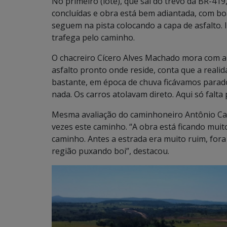
No primeiro (lote), que sai do trevo da BR-419
concluídas e obra está bem adiantada, com bo
seguem na pista colocando a capa de asfalto. I
trafega pelo caminho.
O chacreiro Cícero Alves Machado mora com a 
asfalto pronto onde reside, conta que a realid
bastante, em época de chuva ficávamos parado
nada. Os carros atolavam direto. Aqui só falta
Mesma avaliação do caminhoneiro Antônio Car
vezes este caminho. “A obra está ficando muito 
caminho. Antes a estrada era muito ruim, fora
região puxando boi”, destacou.