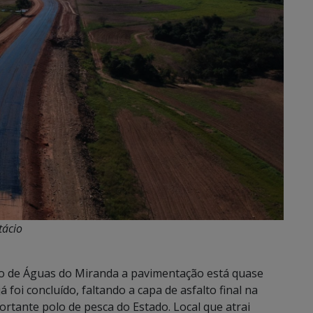
tácio
to de Águas do Miranda a pavimentação está quase
 foi concluído, faltando a capa de asfalto final na
ortante polo de pesca do Estado. Local que atrai