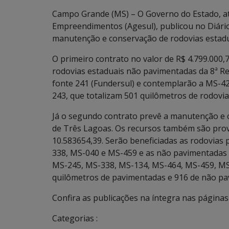
Campo Grande (MS) – O Governo do Estado, at
Empreendimentos (Agesul), publicou no Diário 
manutenção e conservação de rodovias estad
O primeiro contrato no valor de R$ 4.799.000
rodovias estaduais não pavimentadas da 8ª R
fonte 241 (Fundersul) e contemplarão a MS-4
243, que totalizam 501 quilômetros de rodovia
Já o segundo contrato prevê a manutenção e c
de Três Lagoas. Os recursos também são prov
10.583654,39. Serão beneficiadas as rodovia
338, MS-040 e MS-459 e as não pavimentadas
MS-245, MS-338, MS-134, MS-464, MS-459, MS
quilômetros de pavimentadas e 916 de não pa
Confira as publicações na íntegra nas páginas
Categorias :