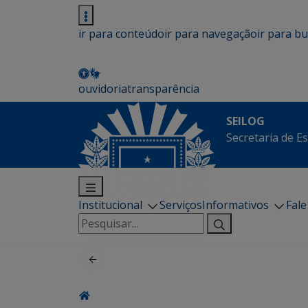
ir para conteúdo
ir para navegação
ir para b
ouvidoria
transparência
SEILOG
Secretaria de E
Institucional
Serviços
Informativos
Fal
Pesquisar
por: