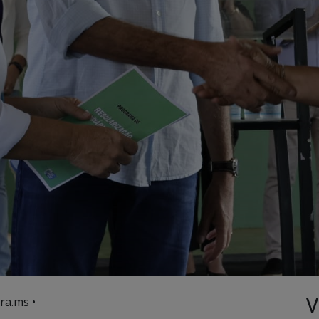
V
ra.ms •