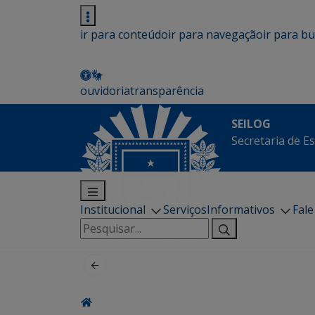
ir para conteúdo
ir para navegação
ir para b
ouvidoria
transparência
SEILOG
Secretaria de E
Institucional
Serviços
Informativos
Fal
Pesquisar
por: