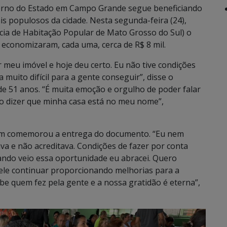
verno do Estado em Campo Grande segue beneficiando
 populosos da cidade. Nesta segunda-feira (24),
cia de Habitação Popular de Mato Grosso do Sul) o
e economizaram, cada uma, cerca de R$ 8 mil.
 meu imóvel e hoje deu certo. Eu não tive condições
a muito difícil para a gente conseguir”, disse o
e 51 anos. “É muita emoção e orgulho de poder falar
o dizer que minha casa está no meu nome”,
mbém comemorou a entrega do documento. “Eu nem
tava e não acreditava. Condições de fazer por conta
uando veio essa oportunidade eu abracei. Quero
 ele continuar proporcionando melhorias para a
be quem fez pela gente e a nossa gratidão é eterna”,