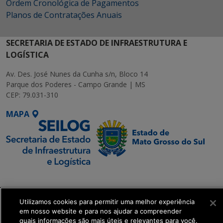
Ordem Cronológica de Pagamentos
Planos de Contratações Anuais
SECRETARIA DE ESTADO DE INFRAESTRUTURA E
LOGÍSTICA
Av. Des. José Nunes da Cunha s/n, Bloco 14
Parque dos Poderes - Campo Grande | MS
CEP: 79.031-310
MAPA
SETDIG | Secretaria-
Executiva de
Transformação Digital
Utilizamos cookies para permitir uma melhor experiência
em nosso website e para nos ajudar a compreender
quais informações são mais úteis e relevantes para você.