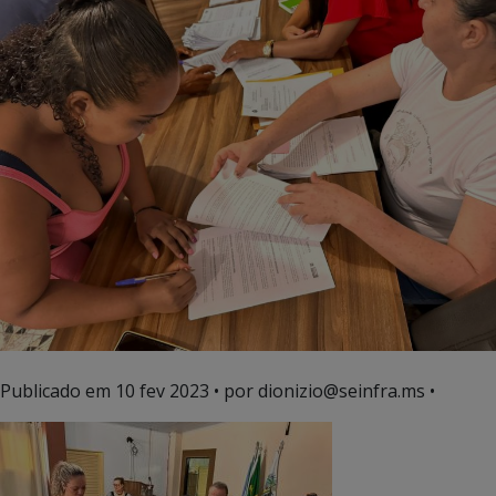
Publicado em
10 fev 2023
• por dionizio@seinfra.ms •