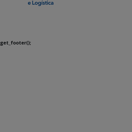
SETDIG | Secretaria-
Executiva de
Transformação Digital
get_footer();