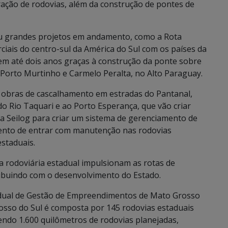
ação de rodovias, além da construção de pontes de
ou grandes projetos em andamento, como a Rota
rciais do centro-sul da América do Sul com os países da
 em até dois anos graças à construção da ponte sobre
e Porto Murtinho e Carmelo Peralta, no Alto Paraguay.
s obras de cascalhamento em estradas do Pantanal,
o Rio Taquari e ao Porto Esperança, que vão criar
da Seilog para criar um sistema de gerenciamento de
mento de entrar com manutenção nas rodovias
staduais.
a rodoviária estadual impulsionam as rotas de
ibuindo com o desenvolvimento do Estado.
adual de Gestão de Empreendimentos de Mato Grosso
rosso do Sul é composta por 145 rodovias estaduais
endo 1.600 quilômetros de rodovias planejadas,