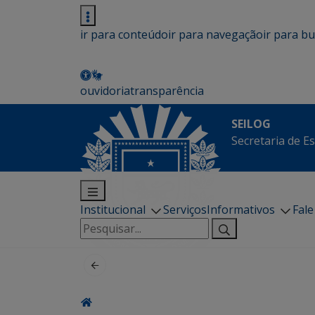
ir para conteúdo
ir para navegação
ir para b
ouvidoria
transparência
SEILOG
Secretaria de E
Institucional
Serviços
Informativos
Fal
Pesquisar
por: