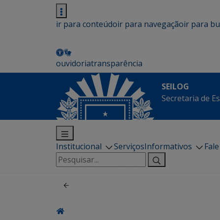
ir para conteúdo
ir para navegação
ir para b
ouvidoria
transparência
SEILOG
Secretaria de E
Institucional
Serviços
Informativos
Fal
Pesquisar
por: