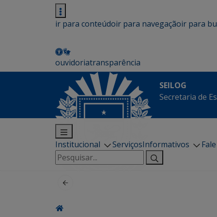
ir para conteúdo
ir para navegação
ir para b
ouvidoria
transparência
SEILOG
Secretaria de E
Institucional
Serviços
Informativos
Fal
Pesquisar
por: