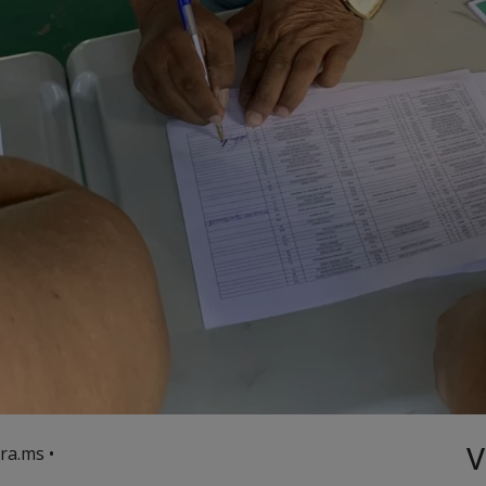
V
ra.ms •