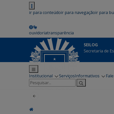
ir para conteúdo
ir para navegação
ir para b
ouvidoria
transparência
SEILOG
Secretaria de E
Institucional
Serviços
Informativos
Fal
Pesquisar
por: