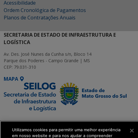
Acessibilidade
Ordem Cronológica de Pagamentos
Planos de Contratações Anuais
SECRETARIA DE ESTADO DE INFRAESTRUTURA E
LOGÍSTICA
Av. Des. José Nunes da Cunha s/n, Bloco 14
Parque dos Poderes - Campo Grande | MS
CEP: 79.031-310
MAPA
SETDIG | Secretaria-
Executiva de
Utilizamos cookies para permitir uma melhor experiência
Transformação Digital
em nosso website e para nos ajudar a compreender