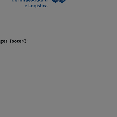
SETDIG | Secretaria-
Executiva de
Transformação Digital
get_footer();