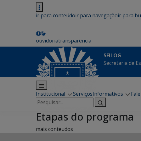
ir para conteúdo
ir para navegação
ir para b
ouvidoria
transparência
SEILOG
Secretaria de E
Institucional
Serviços
Informativos
Fal
Pesquisar
por:
Etapas do programa
mais conteudos