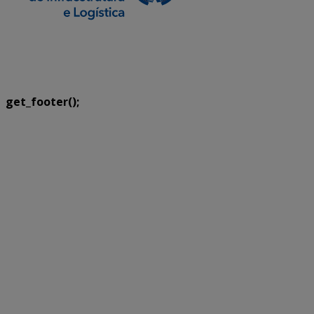
SETDIG | Secretaria-Executiva de Transformação
Digital
get_footer();