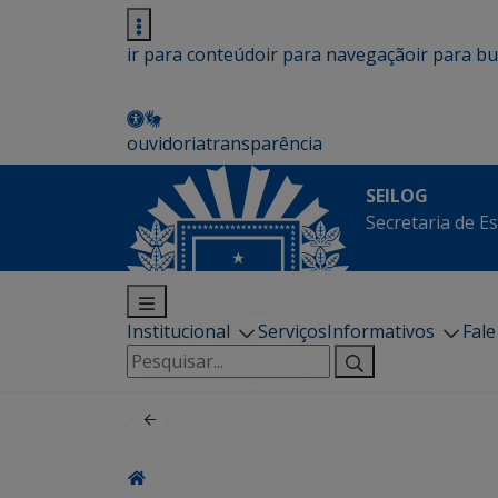
ir para conteúdo
ir para navegação
ir para b
ouvidoria
transparência
SEILOG
Secretaria de E
Institucional
Serviços
Informativos
Fal
Pesquisar
por: