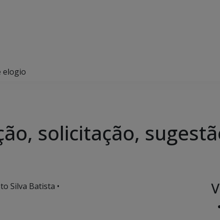
e elogio
ão, solicitação, sugestã
V
o Silva Batista •