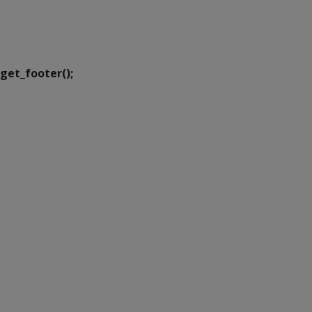
SETDIG | Secretaria-
Executiva de
Transformação Digital
get_footer();