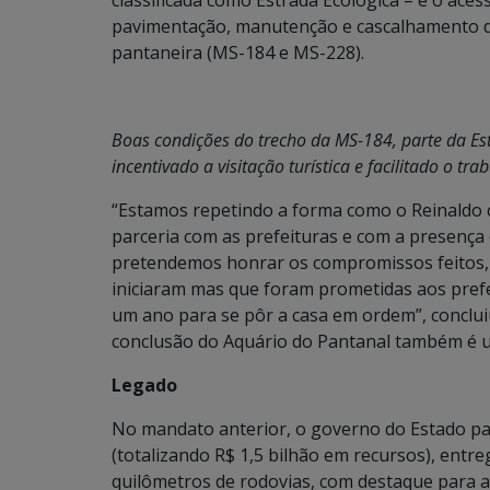
classificada como Estrada Ecológica – e o ac
pavimentação, manutenção e cascalhamento de
pantaneira (MS-184 e MS-228).
Boas condições do trecho da MS-184, parte da E
incentivado a visitação turística e facilitado o tr
“Estamos repetindo a forma como o Reinaldo
parceria com as prefeituras e com a presença 
pretendemos honrar os compromissos feitos, a
iniciaram mas que foram prometidas aos prefe
um ano para se pôr a casa em ordem”, conclui
conclusão do Aquário do Pantanal também é u
Legado
No mandato anterior, o governo do Estado pa
(totalizando R$ 1,5 bilhão em recursos), entr
quilômetros de rodovias, com destaque para a