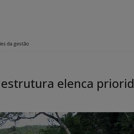
des da gestão
aestrutura elenca prior