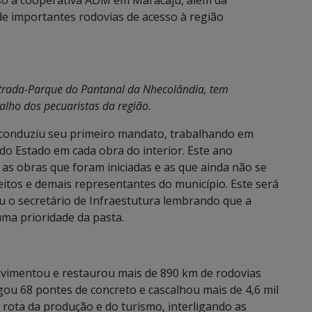
esso à cooperativa ADM em Maracaju, além da
 importantes rodovias de acesso à região
strada-Parque do Pantanal da Nhecolândia, tem
abalho dos pecuaristas da região.
 conduziu seu primeiro mandato, trabalhando em
do Estado em cada obra do interior. Este ano
s obras que foram iniciadas e as que ainda não se
itos e demais representantes do município. Este será
u o secretário de Infraestutura lembrando que a
ma prioridade da pasta.
vimentou e restaurou mais de 890 km de rodovias
egou 68 pontes de concreto e cascalhou mais de 4,6 mil
 rota da produção e do turismo, interligando as