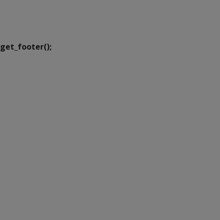
Executiva de
Transformação Digital
get_footer();