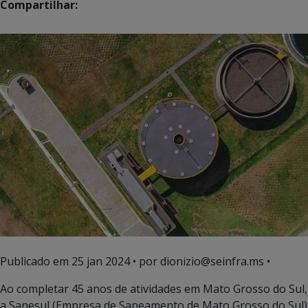
Compartilhar:
Publicado em
25 jan 2024
• por dionizio@seinfra.ms •
Ao completar 45 anos de atividades em Mato Grosso do Sul,
a Sanesul (Empresa de Saneamento de Mato Grosso do Sul)