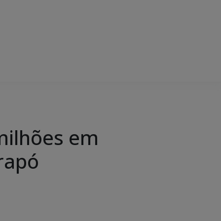
 milhões em
rapó