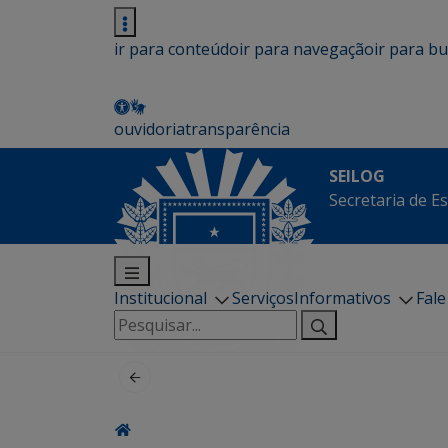
ir para conteúdo
ir para navegação
ir para b
ouvidoria
transparência
SEILOG
Secretaria de E
Institucional
Serviços
Informativos
Fal
Pesquisar
por: