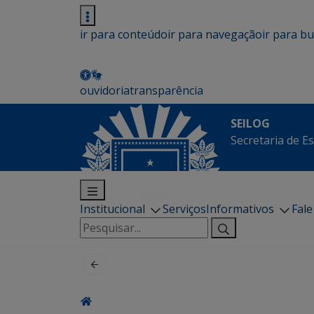
ir para conteúdo
ir para navegação
ir para b
ouvidoria
transparência
SEILOG
Secretaria de E
Institucional
Serviços
Informativos
Fal
Pesquisar
por: