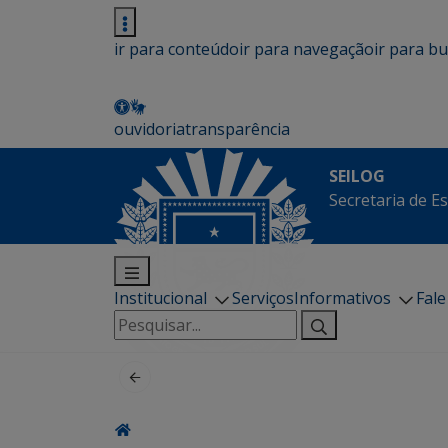
ir para conteúdo
ir para navegação
ir para b
ouvidoria
transparência
SEILOG
Secretaria de E
Institucional
Serviços
Informativos
Fal
Pesquisar
por: