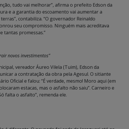
ção, tudo vai melhorar”, afirma o prefeito Edson da
ltura e a garantia do escoamento vai aumentar a
terras”, contabiliza. “O governador Reinaldo
honrou seu compromisso. Ninguém mais acreditava
 de tantas promessas.”
trair novos investimentos”
ipal, vereador Áureo Vilela (Tuim), Edson da
icar a contratação da obra pela Agesul. O sitiante
ário Oficial e falou: “É verdade, mesmo! Moro aqui (em
locaram estacas, mas o asfalto não saiu”. Carneiro e
ó falta o asfalto”, remenda ele.