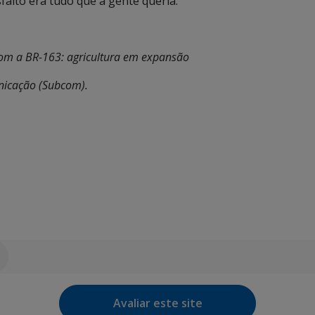
falto era tudo que a gente queria.”
om a BR-163: agricultura em expansão
unicação (Subcom).
Avaliar este site