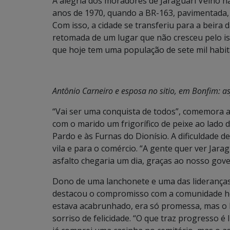
A alegria dos moradores de Jaraguari Velho nã
anos de 1970, quando a BR-163, pavimentada,
Com isso, a cidade se transferiu para a beira 
retomada de um lugar que não cresceu pelo i
que hoje tem uma população de sete mil habit
Antônio Carneiro e esposa no sitio, em Bonfim: a
“Vai ser uma conquista de todos”, comemora 
com o marido um frigorífico de peixe ao lado d
Pardo e às Furnas do Dionísio. A dificuldade d
vila e para o comércio. “A gente quer ver Jara
asfalto chegaria um dia, graças ao nosso gove
Dono de uma lanchonete e uma das lideranças 
destacou o compromisso com a comunidade ho
estava acabrunhado, era só promessa, mas o 
sorriso de felicidade. “O que traz progresso é l