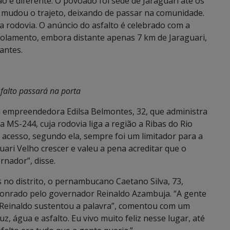
o é diferente. O povoado foi sede de Jaraguari até os
 mudou o trajeto, deixando de passar na comunidade.
da rodovia. O anúncio do asfalto é celebrado com a
solamento, embora distante apenas 7 km de Jaraguari,
antes.
sfalto passará na porta
a empreendedora Edilsa Belmontes, 32, que administra
a MS-244, cuja rodovia liga a região a Ribas do Rio
e acesso, segundo ela, sempre foi um limitador para a
guari Velho crescer e valeu a pena acreditar que o
rnador”, disse.
no distrito, o pernambucano Caetano Silva, 73,
nrado pelo governador Reinaldo Azambuja. “A gente
Reinaldo sustentou a palavra”, comentou com um
uz, água e asfalto. Eu vivo muito feliz nesse lugar, até