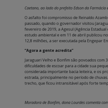
Caetano, ao lado do prefeito Edson da Farmácia e 
O asfalto foi compromisso de Reinaldo Azambu
passado, quando o governador visitou Jaraguar
fevereiro de 2019, a Agesul (Agência Estadu
estudo ambiental e em 11 de abril publicou no D
12,8 milhões, a ser executada pela Engepar En
“Agora a gente acredita”
Jaraguari Velho e Bonfim são povoados com 35
dificuldades de escoar para a cidade sua peq
considerada importante bacia leiteira, e os 
estrada, principalmente no período de chuva
trecho, que ficou intransitável após forte tem
Moradora de Bonfim, dona Lourdes comenta com o 