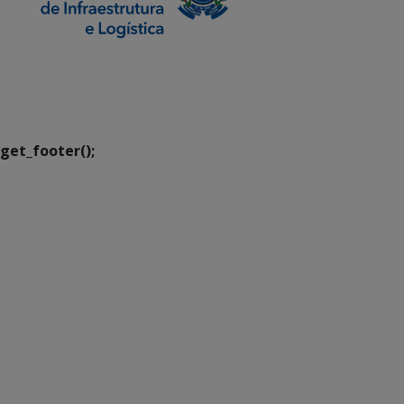
SETDIG | Secretaria-
Executiva de
Transformação Digital
get_footer();