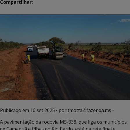
Compartilhar:
Publicado em
16 set 2025
• por tmotta@fazenda.ms •
A pavimentação da rodovia MS-338, que liga os municípios
de Camapuã e Ribas do Rio Pardo, está na reta final e