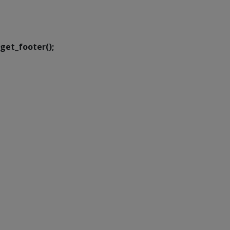
Executiva de
Transformação Digital
get_footer();