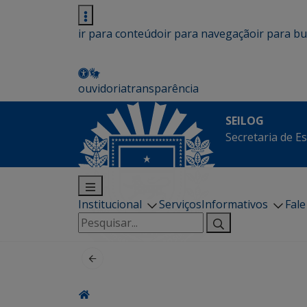
ir para conteúdo
ir para navegação
ir para b
ouvidoria
transparência
SEILOG
Secretaria de E
Institucional
Serviços
Informativos
Fal
Pesquisar
por: