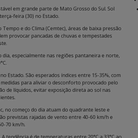
ável em grande parte de Mato Grosso do Sul. Sol
rça-feira (30) no Estado.
Tempo e do Clima (Cemtec), áreas de baixa pressão
odem provocar pancadas de chuvas e tempestades
ste.
 dia, especialmente nas regiões pantaneira e norte,
°C.
 no Estado. São esperados índices entre 15-35%, com
 medidas para aliviar o desconforto provocado pelo
de líquidos, evitar exposição direta ao sol nas
ientes.
c, no começo do dia atuam do quadrante leste e
ão previstas rajadas de vento entre 40-60 km/h e
60-70 km/h.
. A tendência é de temperaturas entre 20°C a 33°C ao