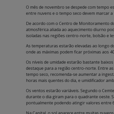
O mês de novembro se despede com tempo est
entre nuvens e o tempo seco devem marcar a te
De acordo com o Centro de Monitoramento do 
atmosférica aliada ao aquecimento diurno p
isoladas nas regiões centro-norte, bolsão e le
As temperaturas estarão elevadas ao longo do
onde as máximas podem ficar próximas aos 40
Os níveis de umidade estarão bastante baixos
destaque para a região centro-norte. Entre as
tempo seco, recomenda-se aumentar a ingestão 
horas mais quentes do dia, e umidificador amb
Os ventos estarão variáveis. Segundo o Cemte
durante o dia giram para o quadrante oeste. S
pontualmente podendo atingir valores entre 
Na Capital, o sol aparece entre muitas nuvens