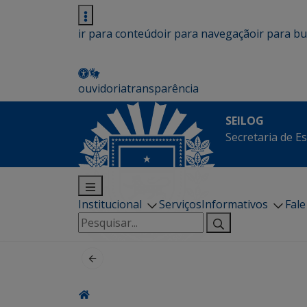
ir para conteúdo
ir para navegação
ir para b
ouvidoria
transparência
SEILOG
Secretaria de E
Institucional
Serviços
Informativos
Fal
Pesquisar
por: