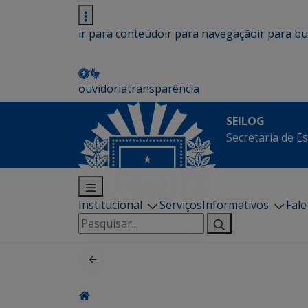
ir para conteúdo
ir para navegação
ir para b
ouvidoria
transparência
SEILOG
Secretaria de E
Institucional
Serviços
Informativos
Fal
Pesquisar
por: