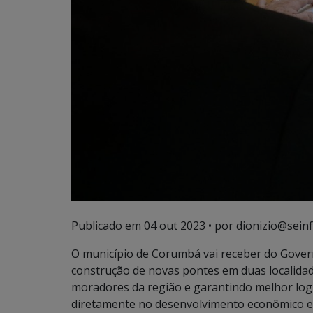
Publicado em
04 out 2023
• por dionizio@seinf
O município de Corumbá vai receber do Gover
construção de novas pontes em duas localidade
moradores da região e garantindo melhor logís
diretamente no desenvolvimento econômico e 