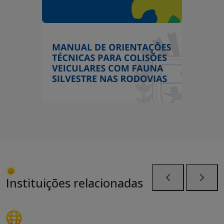
Instituições relacionadas
Anterior
Próxi