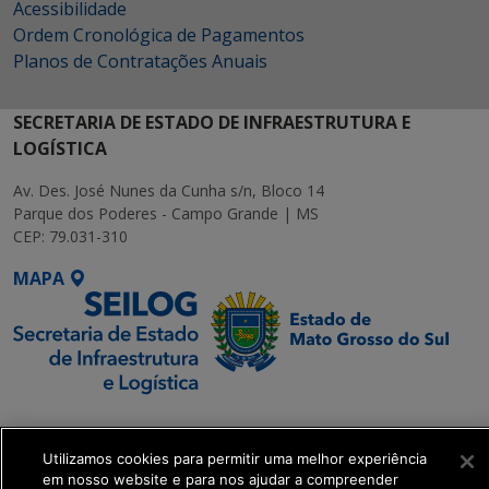
Acessibilidade
Ordem Cronológica de Pagamentos
Planos de Contratações Anuais
SECRETARIA DE ESTADO DE INFRAESTRUTURA E
LOGÍSTICA
Av. Des. José Nunes da Cunha s/n, Bloco 14
Parque dos Poderes - Campo Grande | MS
CEP: 79.031-310
MAPA
SETDIG | Secretaria-
Executiva de
Utilizamos cookies para permitir uma melhor experiência
Transformação Digital
em nosso website e para nos ajudar a compreender