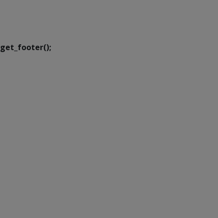
Executiva de
Transformação Digital
get_footer();