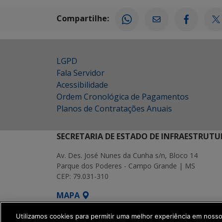
Compartilhe:
LGPD
Fala Servidor
Acessibilidade
Ordem Cronológica de Pagamentos
Planos de Contratações Anuais
SECRETARIA DE ESTADO DE INFRAESTRUTU
Av. Des. José Nunes da Cunha s/n, Bloco 14
Parque dos Poderes - Campo Grande | MS
CEP: 79.031-310
MAPA
SETDIG | Secretaria-Executiva de Transf
Utilizamos cookies para permitir uma melhor experiência em noss