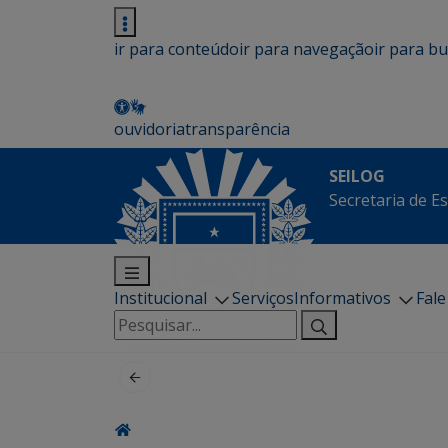
ir para conteúdo
ir para navegação
ir para b
ouvidoria
transparência
SEILOG
Secretaria de E
Institucional
Serviços
Informativos
Fal
Pesquisar
por: