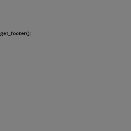
SETDIG | Secretaria-
Executiva de
Transformação Digital
get_footer();