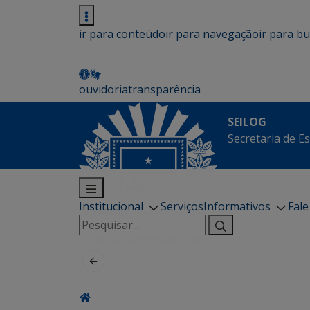
ir para conteúdo
ir para navegação
ir para b
ouvidoria
transparência
SEILOG
Secretaria de E
Institucional
Serviços
Informativos
Fal
Pesquisar
por: