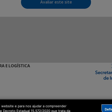
Avaliar este site
RA E LOGÍSTICA
ormação Digital
o website e para nos ajudar a compreender
Defi
me Decreto Estadual 15.572/2020 que trata da