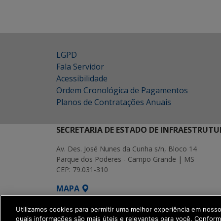
LGPD
Fala Servidor
Acessibilidade
Ordem Cronológica de Pagamentos
Planos de Contratações Anuais
SECRETARIA DE ESTADO DE INFRAESTRUTU
Av. Des. José Nunes da Cunha s/n, Bloco 14
Parque dos Poderes - Campo Grande | MS
CEP: 79.031-310
MAPA
SETDIG | Secretaria-Executiva de Transf
Utilizamos cookies para permitir uma melhor experiência em noss
quais informações são mais úteis e relevantes para você. Confor