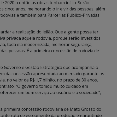
 de 2020 o então as obras tenham início. Serão
os cinco anos, melhorando o ir e vir das pessoas, além
rodovias e também para Parcerias Público-Privadas
dar a realização do leilão. Que a gente possa ter
ativa privada aquela rodovia, porque serão investidos
via, toda ela modernizada, melhorar segurança,
r das pessoas. É a primeira concessão de rodovia de
 de Governo e Gestão Estratégica que acompanha o
gem da concessão apresentada ao mercado garante os
ia, no valor de R$ 1,7 bilhão, no prazo de 30 anos,
ontrato. “O governo tomou muito cuidado em
oferecer um bom serviço ao usuário e à sociedade”,
a primeira concessão rodoviária de Mato Grosso do
rtante rota de escoamento da produção e garantindo