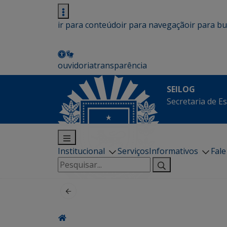
ir para conteúdo
ir para navegação
ir para b
ouvidoria
transparência
SEILOG
Secretaria de E
Institucional
Serviços
Informativos
Fal
Pesquisar
por: