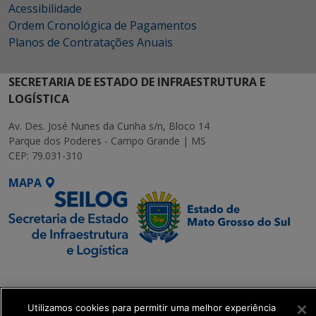
Acessibilidade
Ordem Cronológica de Pagamentos
Planos de Contratações Anuais
SECRETARIA DE ESTADO DE INFRAESTRUTURA E
LOGÍSTICA
Av. Des. José Nunes da Cunha s/n, Bloco 14
Parque dos Poderes - Campo Grande | MS
CEP: 79.031-310
MAPA
SETDIG | Secretaria-
Executiva de
Transformação Digital
Utilizamos cookies para permitir uma melhor experiência