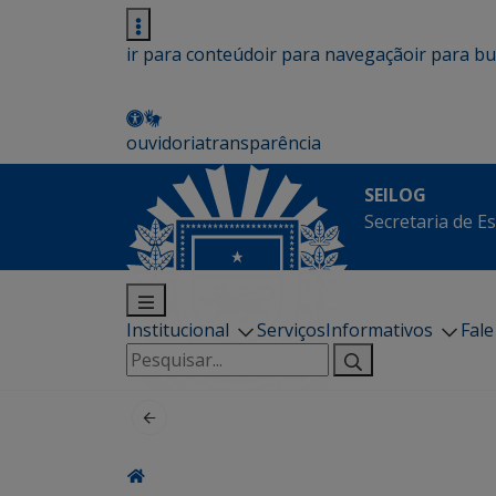
ir para conteúdo
ir para navegação
ir para b
ouvidoria
transparência
SEILOG
Secretaria de E
Institucional
Serviços
Informativos
Fal
Pesquisar
por: