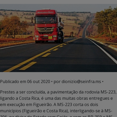
Publicado em
06 out 2020
• por dionizio@seinfra.ms •
Prestes a ser concluída, a pavimentação da rodovia MS-223,
ligando a Costa Rica, é uma das muitas obras entregues e
em execução em Figueirão. A MS-223 corta os dois
municípios (Figueirão e Costa Rica), interligando-se à MS-
306, na divisa do Estado com Goiás, e com as BR-359 e MS-