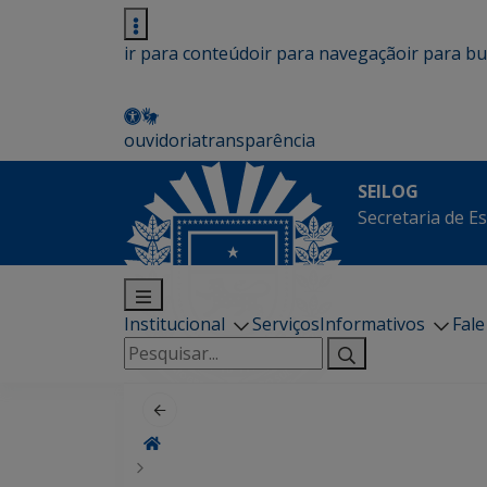
ir para conteúdo
ir para navegação
ir para b
ouvidoria
transparência
SEILOG
Secretaria de E
Institucional
Serviços
Informativos
Fal
Pesquisar
por: