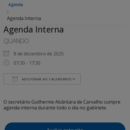
Agenda
Agenda Interna
Agenda Interna
QUANDO
8 de dezembro de 2025
07:30 - 17:30
ADICIONAR AO CALENDÁRIO
Baixar ICS
Google Agenda
iCalendar
Office 365
Outlook Live
O secretário Guilherme Alcântara de Carvalho cumpre
agenda interna durante todo o dia no gabinete.