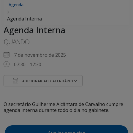
Agenda
Agenda Interna
Agenda Interna
QUANDO
7 de novembro de 2025
07:30 - 17:30
ADICIONAR AO CALENDÁRIO
Baixar ICS
Google Agenda
iCalendar
Office 365
Outlook Live
O secretário Guilherme Alcântara de Carvalho cumpre
agenda interna durante todo o dia no gabinete.