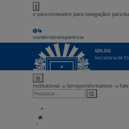
ir para conteúdo
ir para navegação
ir para b
ouvidoria
transparência
SEILOG
Secretaria de E
Institucional
Serviços
Informativos
Fal
Pesquisar
por: