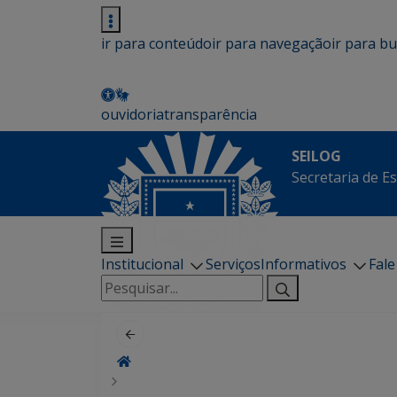
ir para conteúdo
ir para navegação
ir para b
ouvidoria
transparência
SEILOG
Secretaria de E
Institucional
Serviços
Informativos
Fal
Pesquisar
por: