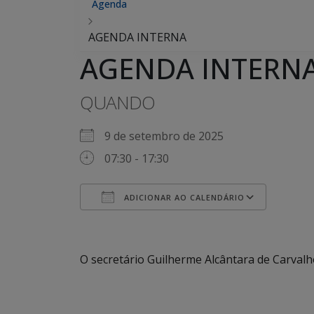
Agenda
AGENDA INTERNA
AGENDA INTERN
QUANDO
9 de setembro de 2025
07:30 - 17:30
ADICIONAR AO CALENDÁRIO
Baixar ICS
Google Agenda
iCalendar
Office 365
Outlook Live
O secretário Guilherme Alcântara de Carval