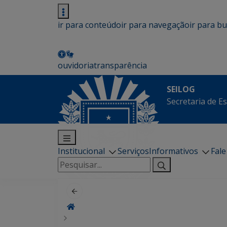
ir para conteúdo
ir para navegação
ir para b
ouvidoria
transparência
SEILOG
Secretaria de E
Institucional
Serviços
Informativos
Fal
Pesquisar
por: