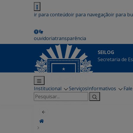
ir para conteúdo
ir para navegação
ir para b
ouvidoria
transparência
SEILOG
Secretaria de E
Institucional
Serviços
Informativos
Fal
Pesquisar
por: