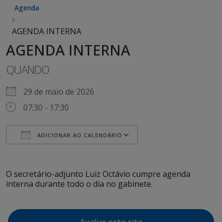
Agenda
AGENDA INTERNA
AGENDA INTERNA
QUANDO
29 de maio de 2026
07:30 - 17:30
ADICIONAR AO CALENDÁRIO
Baixar ICS
Google Agenda
iCalendar
Office 365
Outlook Live
O secretário-adjunto Luiz Octávio cumpre agenda
interna durante todo o dia no gabinete.