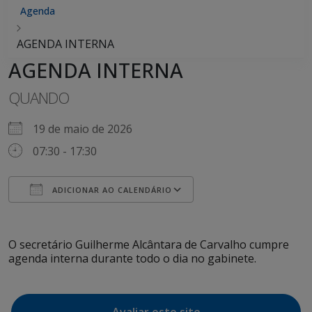
Agenda
AGENDA INTERNA
AGENDA INTERNA
QUANDO
19 de maio de 2026
07:30 - 17:30
ADICIONAR AO CALENDÁRIO
Baixar ICS
Google Agenda
iCalendar
Office 365
Outlook Live
O secretário Guilherme Alcântara de Carvalho cumpre
agenda interna durante todo o dia no gabinete.