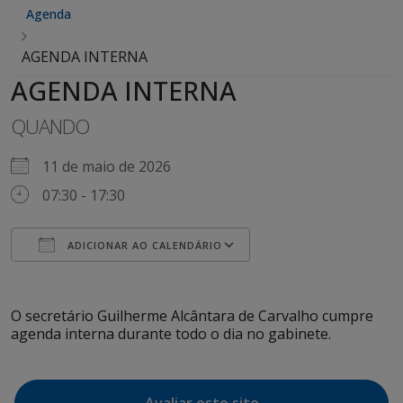
Agenda
AGENDA INTERNA
AGENDA INTERNA
QUANDO
11 de maio de 2026
07:30 - 17:30
ADICIONAR AO CALENDÁRIO
Baixar ICS
Google Agenda
iCalendar
Office 365
Outlook Live
O secretário Guilherme Alcântara de Carvalho cumpre
agenda interna durante todo o dia no gabinete.