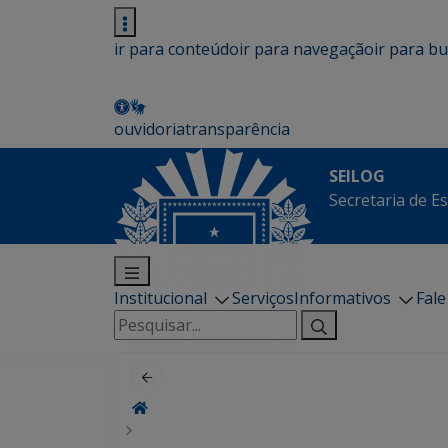
ir para conteúdo
ir para navegação
ir para b
ouvidoria
transparência
SEILOG
Secretaria de E
Institucional
Serviços
Informativos
Fal
Pesquisar
por: